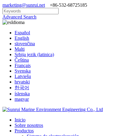
marketing@sunrui.net
+86-532-68725185
Advanced Search
Idioma
Español
English
slovenčina
Malti
Srbija jezik (latinica)
Čeština
Français
Svenska
Latviešu
hrvatski
한국어
íslenska
magyar
Inicio
Sobre nosotros
Productos